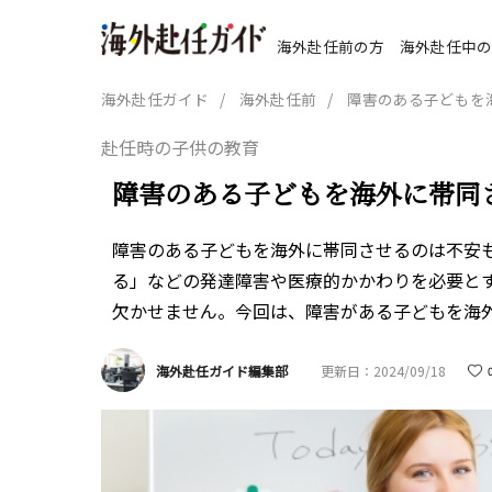
一
海外赴任前の方
海外赴任中の
海外赴任ガイド
海外赴任前
障害のある子どもを
赴任時の子供の教育
帰
障害のある子どもを海外に帯同
住
障害のある子どもを海外に帯同させるのは不安
る」などの発達障害や医療的かかわりを必要と
欠かせません。今回は、障害がある子どもを海
海外赴任ガイド編集部
更新日：2024/09/18
帰
子