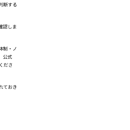
判断する
確認しま
体制・ノ
。公式
くださ
れておき