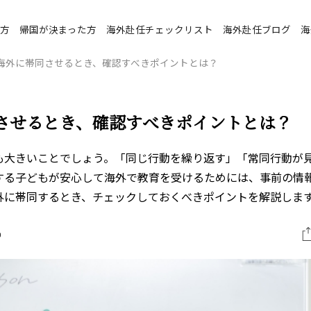
時帰国の準備
海外赴任中
方
帰国が決まった方
海外赴任チェックリスト
海外赴任ブログ
海
海外に帯同させるとき、確認すべきポイントとは？
国後の医療
させるとき、確認すべきポイントとは？
帰国後
宅の手続き
渡航２カ月～１カ月前
も大きいことでしょう。「同じ行動を繰り返す」「常同行動が
する子どもが安心して海外で教育を受けるためには、事前の情
外に帯同するとき、チェックしておくべきポイントを解説しま
0
国後の住宅
帰国後
どもの教育
渡航２週間前～出発日