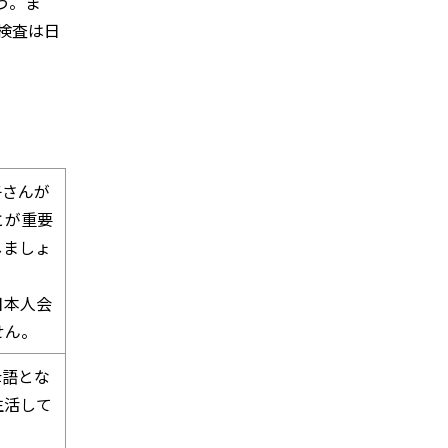
う。ま
検査は日
子さんが
とが重要
しましょ
日本人会
せん。
母語とな
生活して