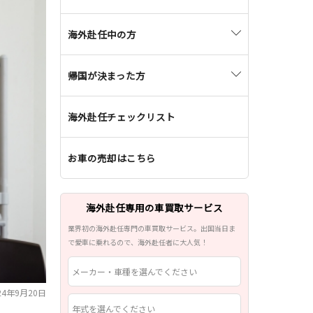
海外赴任の準備
海外赴任中の方
赴任に必要な手続き・届け出
赴任先での生活
帰国が決まった方
渡航前の医療
海外滞在時の子どもの教育
日本への帰国準備
車の保管・売却
海外赴任チェックリスト
一時帰国の準備
帰国後に必要な手続き・届け出
住宅の手続き
一時帰国中の学校・医療
お車の売却はこちら
帰国の引っ越し準備
引っ越しの準備
帰国後の子供の教育
子どもの教育
海外赴任専用の車買取サービス
帰国後の医療
赴任先での生活や文化
業界初の海外赴任専門の車買取サービス。出国当日ま
で愛車に乗れるので、海外赴任者に大人気！
帰国後の生活
メーカー・車種を選んでください
帰国後の住宅
4年9月20日
年式を選んでください