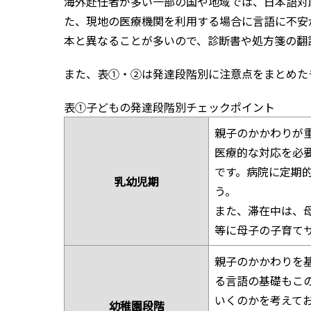
海外赴任者が多い一部の国や地域では、日本語対
た、現地の医療機関を利用する場合に言語に不安
本と異なることが多いので、診断書や処方箋の翻
また、表
①
・
②
は発達段階別に注意点をまとめた
表
①
子どもの発達段階別チェックポイント
親子のかかわりが
医療的な対応を必
です。病院に定期
乳幼児期
う。
また、滞在中は、
等に母子の子育て
親子のかかわりを
る言語の基礎もこ
いくのかを考えて
幼稚園段階