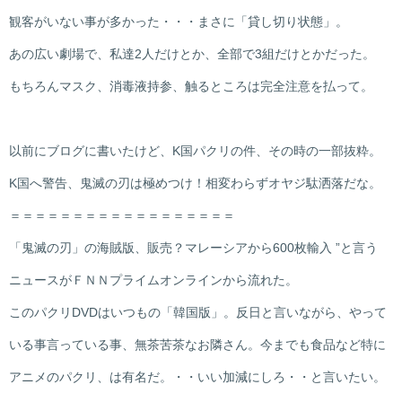
観客がいない事が多かった・・・まさに「貸し切り状態」。
あの広い劇場で、私達2人だけとか、全部で3組だけとかだった。
もちろんマスク、消毒液持参、触るところは完全注意を払って。
以前にブログに書いたけど、K国パクリの件、その時の一部抜粋。
K国へ警告、鬼滅の刃は極めつけ！相変わらずオヤジ駄洒落だな。
＝＝＝＝＝＝＝＝＝＝＝＝＝＝＝＝＝＝
「鬼滅の刃」の海賊版、販売？マレーシアから600枚輸入 ”と言う
ニュースがＦＮＮプライムオンラインから流れた。
このパクリDVDはいつもの「韓国版」。反日と言いながら、やって
いる事言っている事、無茶苦茶なお隣さん。今までも食品など特に
アニメのパクリ、は有名だ。・・いい加減にしろ・・と言いたい。