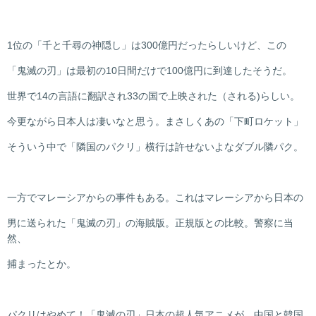
1位の「千と千尋の神隠し」は300億円だったらしいけど、この
「鬼滅の刃」は最初の10日間だけで100億円に到達したそうだ。
世界で14の言語に翻訳され33の国で上映された（される)らしい。
今更ながら日本人は凄いなと思う。まさしくあの「下町ロケット」
そういう中で「隣国のパクリ」横行は許せないよなダブル隣パク。
一方でマレーシアからの事件もある。これはマレーシアから日本の
男に送られた「鬼滅の刃」の海賊版。正規版との比較。警察に当
然、
捕まったとか。
パクリはやめて！「鬼滅の刃」日本の超人気アニメが、中国と韓国