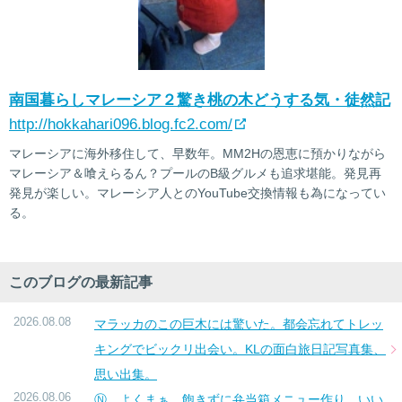
南国暮らしマレーシア２驚き桃の木どうする気・徒然記
http://hokkahari096.blog.fc2.com/
マレーシアに海外移住して、早数年。MM2Hの恩恵に預かりながら
マレーシア＆喰えらるん？プールのB級グルメも追求堪能。発見再
発見が楽しい。マレーシア人とのYouTube交換情報も為になってい
る。
このブログの最新記事
2026.08.08
マラッカのこの巨木には驚いた。都会忘れてトレッ
キングでビックリ出会い。KLの面白旅日記写真集、
思い出集。
2026.08.06
Ⓝ よくまぁ、飽きずに弁当箱メニュー作り。いい