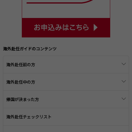
海外赴任ガイドのコンテンツ
海外赴任前の方
海外赴任の準備
海外赴任中の方
赴任に必要な手続き・届け出
赴任先での生活
帰国が決まった方
渡航前の医療
海外滞在時の子どもの教育
日本への帰国準備
車の保管・売却
海外赴任チェックリスト
一時帰国の準備
帰国後に必要な手続き・届け出
住宅の手続き