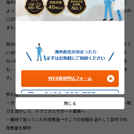
海外駐在中、会社が帯同者の就労を禁止したり、また国やビザに
よって帯同者の就労ビザが取得できない場合があったりと、駐在中
に仕事をするというのはなかなか難しい状況にあります。
また、言葉の壁もあり、職自体を探せない事もままあります。
自分のキャリアに空白期間が出来てしまうと、デメリットを考えて
いまいがちです。しかし海外生活でしか得られない、かけがいの
ない経験もあります。例えば現地での習い事やボランティア活動
も、その内容次第でキャリアとして活かす事ができるかと思いま
す。
例えば…
・ボランティアとして日本語を教えていた→コミュニケーション能
閉じる
力を活かして、テクニカルサポート業務へ
・趣味で習っていた料理教室→そこでの経験を活かして自宅で料
理教室を開校