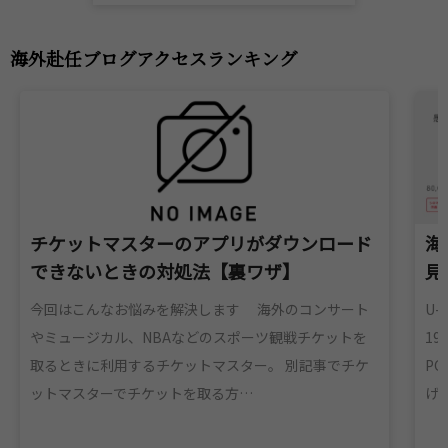
海外赴任ブログアクセスランキング
チケットマスターのアプリがダウンロード
海
できないときの対処法【裏ワザ】
見
今回はこんなお悩みを解決します 海外のコンサート
U-
やミュージカル、NBAなどのスポーツ観戦チケットを
1
取るときに利用するチケットマスター。 別記事でチケ
P
ットマスターでチケットを取る方…
げ