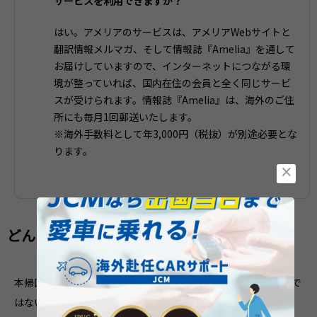
サービスを利用できますか？
はい。アメリアのサービスは、アメリアWebサイトと
翻訳情報メルマガ、そして情報誌『Amelia』を通して
お届けしていますので、インターネットにつながる環
境が整っていれば、国内在住の会員と全く同じサービ
スが受けられます。情報誌『Amelia』は、海外のご住
所にも毎月1回郵送いたします。
※海外手数料として年3,000円（税抜）が別途必要とな
ります。
×
どんな仕事をしたいかを考える
本帰国後の仕事探しで一番ネックになるのは、やはりブランクで
はないかと思います。