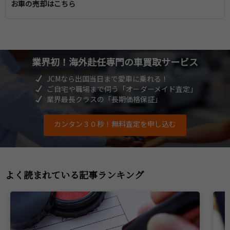
一時帰国中の学校・医療
お車の売却はこちら
帰国の引っ越し準備
引っ越しの準備
帰国後の子供の教育
子どもの教育
帰国後の医療
赴任先での生活や文化
業界初！海外赴任専門
の車買取サービス
帰国後の生活
JCMなら出国当日まで愛車に乗れる！
ご自宅や職場まで伺う「オーダーメイド査定」
帰国後の住宅
業界最長クラスの「長期価格保証」
カンタン３０秒！無料査定を申し込む
よく読まれている記事ランキング