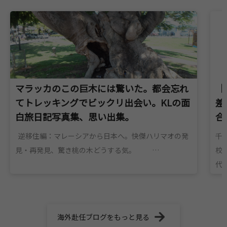
マラッカのこの巨木には驚いた。都会忘れ
【
てトレッキングでビックリ出会い。KLの面
差
白旅日記写真集、思い出集。
合
逆移住編：マレーシアから日本へ。快傑ハリマオの発
千
見・再発見、驚き桃の木どうする気。 …
校
代田
海外赴任ブログをもっと見る