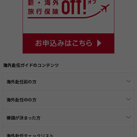
海外赴任ガイドのコンテンツ
海外赴任前の方
海外赴任の準備
海外赴任中の方
赴任に必要な手続き・届け出
赴任先での生活
帰国が決まった方
渡航前の医療
海外滞在時の子どもの教育
日本への帰国準備
車の保管・売却
海外赴任チェックリスト