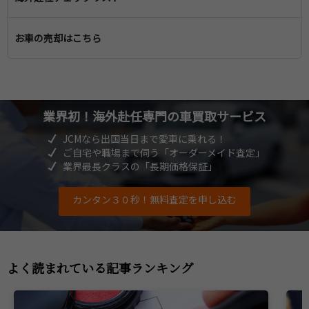
一時帰国の準備
帰国後に必要な手続き・届け出
住宅の手続き
一時帰国中の学校・医療
お車の売却はこちら
帰国の引っ越し準備
引っ越しの準備
帰国後の子供の教育
子どもの教育
帰国後の医療
赴任先での生活や文化
業界初！海外赴任専門
の車買取サービス
帰国後の生活
JCMなら出国当日まで愛車に乗れる！
ご自宅や職場まで伺う「オーダーメイド査定」
帰国後の住宅
業界最長クラスの「長期価格保証」
カンタン３０秒！無料査定を申し込む
よく読まれている記事ランキング