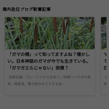
海外赴任ブログ新着記事
「ガマの穂」って知ってますよね？懐かし
マ
い。日本神話のガマが今でも生きている。
て
「ガマガエルじゃない」我慢？
白
逆移住編：マレーシアから日本へ。快傑ハリマオの発
逆
見・再発見、驚き桃の木どうする気。 …
見