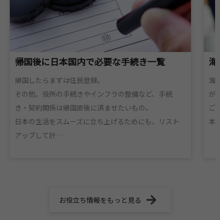
帰国後に日本国内で必要な手続き一覧
海
帰国したらまずは住民登録。
海
その他、役所の手続きやインフラの整備など、手続
が
き・契約関係は帰国直後に済ませたいもの。
ご
日本の生活をスムーズに立ち上げるためにも、リスト
本
アップして計…
お役立ち情報をもっと見る