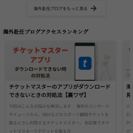
海外赴任ブログをもっと見る
海外赴任ブログアクセスランキング
チケットマスターのアプリがダウンロード
海
できないときの対処法【裏ワザ】
見
今回はこんなお悩みを解決します 海外のコンサート
U-
やミュージカル、NBAなどのスポーツ観戦チケットを
1
取るときに利用するチケットマスター。 別記事でチケ
P
ットマスターでチケットを取る方…
げ