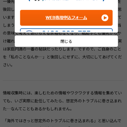
一優先に考えてあげること。子どもを優先して、ご自身をのことを
後回しにする…一見、親ならそうあるべきだよね、と思われると思
いますが、慣れない場所で不安なまま、さらに自分を後回しにして
しまうと、お子さんの話を聞いてあげたり、お子さんのことを本当
の意味で考えてあげらえる余裕もなくなり、結局子ども優先からか
け離れた状態になりかねません。ご自身が機嫌よくいることが、実
閉じる
は家庭円満の一番の秘訣だったりします。ですので、ご自身のこと
を「私のことなんか…」と後回しにせずに、大切にしてあげてくだ
さい。
情報収集時には、楽しむための情報やワクワクする情報を集めてい
ても、いざ実際に赴任してみたら、想定外のトラブルに巻き込まれ
た…なんてこともあるかもしれません。
「海外ではきっと想定外のトラブルに巻き込まれる」と思い込んで