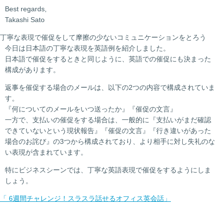
Best regards,
Takashi Sato
丁寧な表現で催促をして摩擦の少ないコミュニケーションをとろう
今日は日本語の丁寧な表現を英語例を紹介しました。
日本語で催促をするときと同じように、英語での催促にも決まった
構成があります。
返事を催促する場合のメールは、以下の2つの内容で構成されていま
す。
『何についてのメールをいつ送ったか』『催促の文言』
一方で、支払いの催促をする場合は、一般的に『支払いがまだ確認
できていないという現状報告』『催促の文言』『行き違いがあった
場合のお詫び』の3つから構成されており、より相手に対し失礼のな
い表現が含まれています。
特にビジネスシーンでは、丁寧な英語表現で催促をするようにしま
しょう。
「 6週間チャレンジ！スラスラ話せるオフィス英会話」