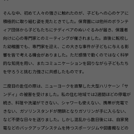
そんな中、初めて人々の強さに触れたのが、子どもへの心のケアに
積極的に取り組む姿を見たときでした。保育園には他州のボランテ
ィア団体から子どもたちにテディベアのぬいぐるみが届き、保護者
向けに心の専門家とのミーティングが催されました。直後に転校し
た幼稚園でも、専門家を迎え、この大きな事件が子どもに与える影
響を皆で考える機会がありました。ただ感情で動くのではなく科学
的な知見を用い、またコミュニケーションを図りながら子どもたち
を守ろうと挑む力強さに共感したものです。
二度目の赴任の際は、ニューヨークを直撃した大型ハリケーン「サ
ンディ」の被害を受けました。私の住む地域では
2
週間ほどの停電が
続き、料理や洗濯ができない、シャワーも使えない、携帯が充電で
きない、ガソリンスタンドが閉鎖となりガソリンが手に入らない、
など不便な日々を送りました。しかし混乱から数日後には、自家発
電などのバックアップシステムを持つスポーツジムや図書館などの