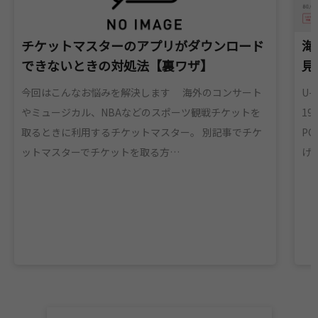
チケットマスターのアプリがダウンロード
海
できないときの対処法【裏ワザ】
見
今回はこんなお悩みを解決します 海外のコンサート
U-
やミュージカル、NBAなどのスポーツ観戦チケットを
1
取るときに利用するチケットマスター。 別記事でチケ
P
ットマスターでチケットを取る方…
げ