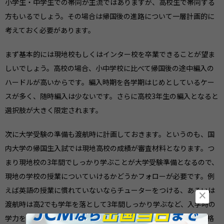
小学生・中学生での帯同が主流ではありますが、高校生で帯同する
方もいるでしょう。その場合は帰国後の進路について一層計画的に
考えておく必要があります。
まず基本的には現地校もしくはインター校を卒業できることが望ま
しいでしょう。高校の場合、小中学校に比べて帰国後の途中編入の
ハードルが高いからです。編入時期を各学期はじめとしているケー
スが多く、随時編入は少ないです。さらに高校3年生の編入となると
選択肢が大きく限定されます。
次に大学受験の準備も渡航時に計画しておきます。というのも、国
内大学の帰国生入試では現地高校の成績が審査材料となります。つ
まり現地校の3年間でしっかり学ぶことが大学受験準備となるので、
現地の学校の授業についていけるかどうかフォローが必要です。例
えば英語の授業に慣れていないならチューターをつける、あるいは
×
渡航時は高2でも学年を落として3年間しっかり学ぶなど、入学時の
学力を踏まえてスタートできるようにしましょう。同時に英語資格