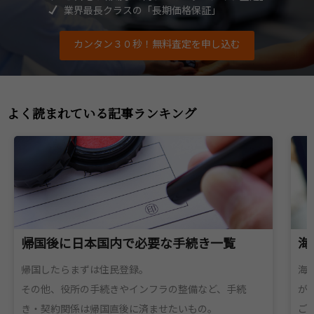
帰国後の住宅
業界最長クラスの「長期価格保証」
カンタン３０秒！無料査定を申し込む
よく読まれている記事ランキング
帰国後に日本国内で必要な手続き一覧
海
帰国したらまずは住民登録。
海
その他、役所の手続きやインフラの整備など、手続
が
き・契約関係は帰国直後に済ませたいもの。
ご