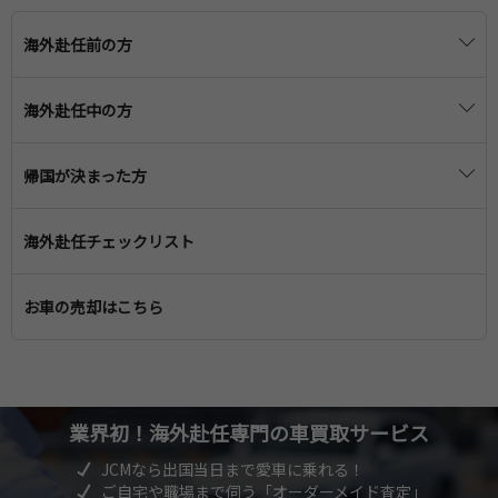
海外赴任前の方
海外赴任の準備
海外赴任中の方
赴任に必要な手続き・届け出
赴任先での生活
帰国が決まった方
渡航前の医療
海外滞在時の子どもの教育
日本への帰国準備
車の保管・売却
海外赴任チェックリスト
一時帰国の準備
帰国後に必要な手続き・届け出
住宅の手続き
一時帰国中の学校・医療
お車の売却はこちら
帰国の引っ越し準備
引っ越しの準備
帰国後の子供の教育
子どもの教育
帰国後の医療
赴任先での生活や文化
業界初！海外赴任専門
の車買取サービス
帰国後の生活
JCMなら出国当日まで愛車に乗れる！
ご自宅や職場まで伺う「オーダーメイド査定」