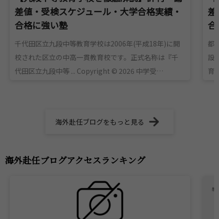
差値・受検スケジュール・大学合格実績・
差
合格に強い塾
合
千代田区立九段中等教育学校は2006年(平成18年)に開
都
校された区立の中高一貫教育校です。正式名称は『千
設
代田区立九段中等 ... Copyright © 2026 中学受…
育校
海外赴任ブログをもっと見る
海外赴任ブログアクセスランキング