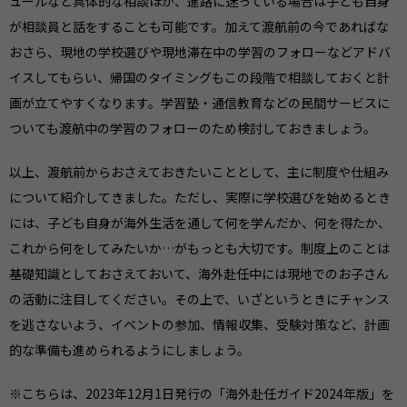
ュールなど具体的な相談ほか、進路に迷っている場合は子ども自身
が相談員と話をすることも可能です。加えて渡航前の今であればな
おさら、現地の学校選びや現地滞在中の学習のフォローなどアドバ
イスしてもらい、帰国のタイミングもこの段階で相談しておくと計
画が立てやすくなります。学習塾・通信教育などの民間サービスに
ついても渡航中の学習のフォローのため検討しておきましょう。
以上、渡航前からおさえておきたいこととして、主に制度や仕組み
について紹介してきました。ただし、実際に学校選びを始めるとき
には、子ども自身が海外生活を通して何を学んだか、何を得たか、
これから何をしてみたいか…がもっとも大切です。制度上のことは
基礎知識としておさえておいて、海外赴任中には現地でのお子さん
の活動に注目してください。その上で、いざというときにチャンス
を逃さないよう、イベントの参加、情報収集、受験対策など、計画
的な準備も進められるようにしましょう。
※こちらは、2023年12月1日発行の「海外赴任ガイド2024年版」を