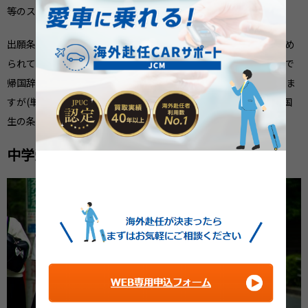
等のスコアも受験で求められるので現地で準備しましょう。
出願条件についても現地就学期間、卒業要件などが学部ごとに定め
られているので前もって確認する必要があります。なお高校途中で
帰国辞令が出た場合、子どもだけ卒業まで滞在する選択肢もありま
すが(単身残留)、ビザの条件、費用、加えて大学入試における帰国
生の条件として認められるかどうか慎重に確認をしましょう。
中学受験における英語(選択)入試について