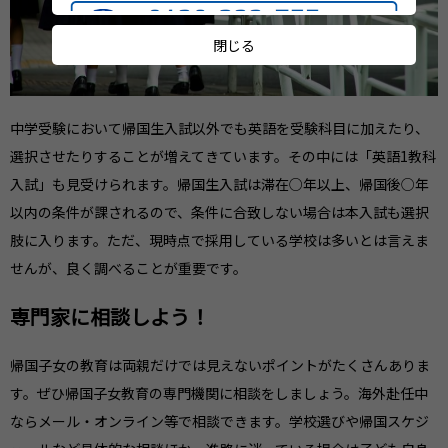
閉じる
中学受験において帰国生入試以外でも英語を受験科目に加えたり、
選択させたりすることが増えてきています。その中には「英語1教科
入試」も見受けられます。帰国生入試は滞在○年以上、帰国後○年
以内の条件が課されるので、条件に合致しない場合は本入試も選択
肢に入ります。ただ、現時点で採用している学校は多いとは言えま
せんが、良く調べることが重要です。
専門家に相談しよう！
帰国子女の教育は両親だけでは見えないポイントがたくさんありま
す。ぜひ帰国子女教育の専門機関に相談をしましょう。海外赴任中
ならメール・オンライン等で相談できます。学校選びや帰国スケジ