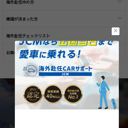
海外赴任中の方
赴任に必要な手続き・届け出
赴任先での生活
帰国が決まった方
渡航前の医療
海外滞在時の子どもの教育
×
日本への帰国準備
車の保管・売却
海外赴任チェックリスト
一時帰国の準備
帰国後に必要な手続き・届け出
住宅の手続き
一時帰国中の学校・医療
お車の売却はこちら
帰国の引っ越し準備
引っ越しの準備
帰国後の子供の教育
子どもの教育
帰国後の医療
赴任先での生活や文化
業界初！海外赴任専門
の車買取サービス
帰国後の生活
JCMなら出国当日まで愛車に乗れる！
ご自宅や職場まで伺う「オーダーメイド査定」
帰国後の住宅
業界最長クラスの「長期価格保証」
カンタン３０秒！無料査定を申し込む