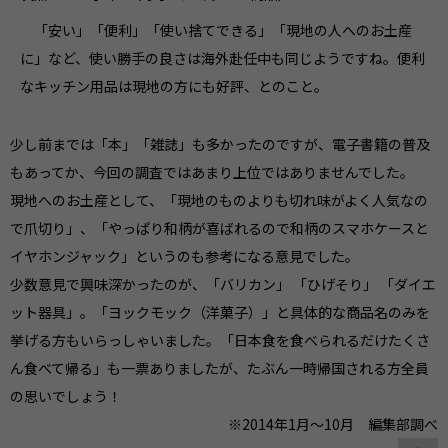
「安い」「便利」「使い捨てできる」「現地の人へのお土産
に」など、使い勝手の良さは海外赴任中も同じようですね。便利
なキッチン用品は現地の方にも好評、とのこと。
少し前までは「本」「雑誌」も多かったのですが、電子書籍の普及
もあってか、今回の調査ではあまり上位ではありませんでした。
現地へのお土産として、「現地のものよりも切れ味がよく人気なの
で爪切り」、「やっぱり和柄が喜ばれるので和柄のスマホケースと
イヤホンジャック」というのも参考になる意見でした。
少数意見で興味深かったのが、「バリカン」 「ひげそり」 「ダイエ
ット器具」。「ヨックモック（洋菓子）」と具体的な商品名のみを
挙げる方もいらっしゃいました。「日本食を食べられるだけたくさ
ん食べて帰る」も一票ありましたが、たぶん一時帰国される方全員
の思いでしょう！
※2014年1月～10月 編集部調べ