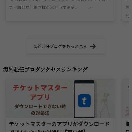
見・再発見、驚き桃の木どうする気。 …
校
代田
海外赴任ブログをもっと見る
海外赴任ブログアクセスランキング
チケットマスターのアプリがダウンロード
海
できないときの対処法【裏ワザ】
見