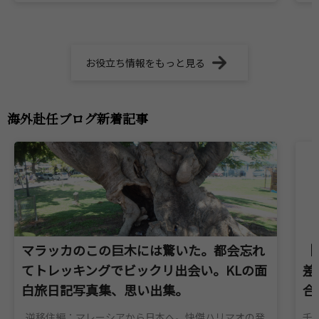
お役立ち情報をもっと見る
海外赴任ブログ新着記事
マラッカのこの巨木には驚いた。都会忘れ
【
てトレッキングでビックリ出会い。KLの面
差
白旅日記写真集、思い出集。
合
逆移住編：マレーシアから日本へ。快傑ハリマオの発
千