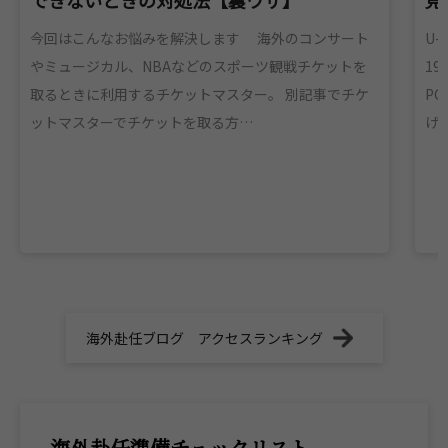
今回はこんなお悩みを解決します 海外のコンサート
U-
やミュージカル、NBAなどのスポーツ観戦チケットを
1
取るときに利用するチケットマスター。 別記事でチケ
P
ットマスターでチケットを取る方…
げ
海外赴任ブログ アクセスランキング
海外赴任準備チェックリスト