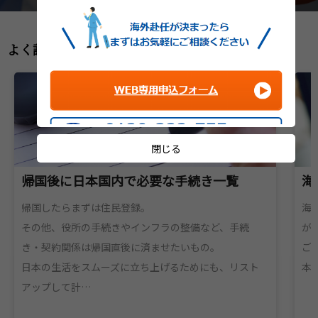
よく読まれている記事ランキング
閉じる
帰国後に日本国内で必要な手続き一覧
海
帰国したらまずは住民登録。
海
その他、役所の手続きやインフラの整備など、手続
が
き・契約関係は帰国直後に済ませたいもの。
ご
日本の生活をスムーズに立ち上げるためにも、リスト
本
アップして計…