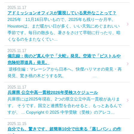
2025.11.17
アドミッションオフィスが重視している意外なことって？
2025年 11月16日早いもので、2025年も残り一か月半。
Houstonは、まだ暖かい日が多く、いい天気にめぐまれいい
季節です。毎日の散歩も、暑さをさけて早朝に行ったり、暗
くなるのをまたなくてい…
2025.11.17
備忘録：街のど真ん中で「大蛇」発見。空港で「ピストルや
危険犯罪道具」発見。
逆移住編：マレーシアから日本へ。快傑ハリマオの発見・再
発見、驚き桃の木どうする気。 …
2025.11.17
兵庫県 公立中高一貫校2026年受検スケジュール
兵庫県には2025年現在、2つの県立公立中高一貫校がありま
す。 そうです。国立と連携型を合わせると、もっとあるんで
すが、 ... Copyright © 2025 中学受験（受検）のアレコ…
2025.11.15
自分でも、驚きです、超簡単10分で出来る「蒸しパン」の作