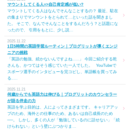
マウントしてくる人=>自己肯定感が低い?
マウントしてくる人はなんでそんなことするの？ 最近、駐在
の集まりでマンウントをとられて…といった話を聞きまし
た。 そこで、なんでそんなことをするんだろう？と話題にな
ったので、 引用をもとに、少し説…
2025.11.22
1日5時間の英語学習ルーティン｜プログリットが導くエンジ
ニアの挑戦
「英語の勉強、続かないんですよね......」 今回ご紹介する乾
さんも、かつてはそう感じていた一人でした。 YouTubeで
スポーツ選手のインタビューを完コピし、単語帳を買ってみ
る..…
2025.11.21
何歳からでも英語力は伸びる｜プログリットのカウンセラー
が語る伴走の力
英語を学ぶ目的は、人によってさまざまです。 キャリアアッ
プのため、海外との仕事のため、あるいは自己成長のため
──。 しかし、多くの人が「勉強しているのに話せない」「続
けられない」という壁にぶつかりま…