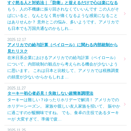
すぐ怒る人と対処法｜「防衛」と捉えるだけで心は楽になる
もう、人の不機嫌に振り回されなくていいんです この人がそ
ばにいると、なんとなく胃が痛くなるような感覚になること
はありせんか？ 意外とこの悩み、多いようです。アメリカで
も日本でも万国共通なのかもしれ…
2025.12.17
アメリカでの給与計算（ペイロール）に関わる内部統制から
見たリスク
在米日系企業におけるアメリカでの給与計算（ペイロール）
について、内部統制の観点から考えられる機会が少ないよう
に思います。 これは日本と比較して、アメリカでは税務調査
の頻度が少ないからかもしれま…
2025.11.27
ターキー初心者必見！失敗しない超簡単調理法
ターキーは難しい？ゆったりホリデーで解消！ アメリカでの
ホリデーシーズン。 家族や親しい友人家族を招いて、 賑やか
に過ごすのが醍醐味ですね。 でも、食卓の主役であるターキ
ーが 大変すぎて、準備で疲…
2025.11.25