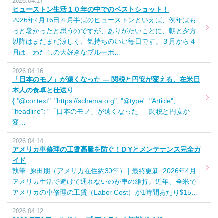
2026.04.17
ヒューストン生活１０年の中でのベストショット！
2026年4月16日４月半ばのヒューストンといえば、例年はも
っと暑かったと思うのですが、ありがたいことに、朝と夕方
以降はまだまだ涼しく、気持ちのいい毎日です。３月から４
月は、わたしの大好きなブルーボ…
2026.04.16
「日本のモノ」が遠くなった ― 関税と円安が変える、在米日
本人の食卓と仕送り
{ "@context": "https://schema.org", "@type": "Article",
"headline": "「日本のモノ」が遠くなった ― 関税と円安が
変…
2026.04.14
アメリカ車修理の工賃高騰を防ぐ！DIYとメンテナンス完全ガ
イド
執筆: 原田朋（アメリカ在住約30年） | 最終更新: 2026年4月
アメリカ生活で避けて通れないのが車の維持。近年、全米で
アメリカの車修理の工賃（Labor Cost）が1時間あたり$15…
2026.04.12