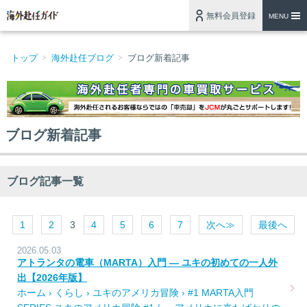
無料会員登録
MENU
トップ
海外赴任ブログ
ブログ新着記事
ブログ新着記事
ブログ記事一覧
1
2
3
4
5
6
7
次へ≫
最後へ
2026.05.03
アトランタの電車（MARTA）入門 — ユキの初めての一人外
出【2026年版】
ホーム › くらし › ユキのアメリカ冒険 › #1 MARTA入門