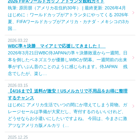
2026 FIFAワールドカップ アトランタ観戦ガイド
執筆: 原田朋（アメリカ在住約30年） | 最終更新: 2026年4月
はじめに：ワールドカップがアトランタにやってくる 2026年
夏、FIFAワールドカップがアメリカ・カナダ・メキシコの3カ
国…
2026.03.22
WBC準々決勝 マイアミで応援してきました！
2026年3月21日WBC侍JAPANの準々決勝敗退から一週間。日
本を倒したベネズエラが優勝しWBCが閉幕。一週間前の出来
事がずいぶん昔のことのように感じられます。侍JAPAN 残
念でしたが、楽し…
2026.03.15
【4/16まで】送料が激安！USメルカリで不用品をお得に整理
するチャンス
はじめに アメリカ生活でいつの間にか増えてしまう荷物。ガ
レージセールは準備が大変だし、寄付するのもいいけれど、
どうせならお小遣いにしたいですよね。 今回は、今まさに激
アツなアメリカ版メルカリ（…
2025.12.25