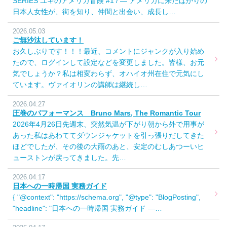
SERIES ユキのアメリカ冒険 #1 / — アメリカに来たばかりの
日本人女性が、街を知り、仲間と出会い、成長し…
2026.05.03
ご無沙汰しています！
お久しぶりです！！！最近、コメントにジャンクが入り始め
たので、ログインして設定などを変更しました。皆様、お元
気でしょうか？私は相変わらず、オハイオ州在住で元気にし
ています。ヴァイオリンの講師は継続し…
2026.04.27
圧巻のパフォーマンス Bruno Mars, The Romantic Tour
2026年4月26日先週末、突然気温が下がり朝から外で用事が
あった私はあわててダウンジャケットを引っ張りだしてきた
ほどでしたが、その後の大雨のあと、安定のむしあつーいヒ
ューストンが戻ってきました。先…
2026.04.17
日本への一時帰国 実務ガイド
{ "@context": "https://schema.org", "@type": "BlogPosting",
"headline": "日本への一時帰国 実務ガイド —…