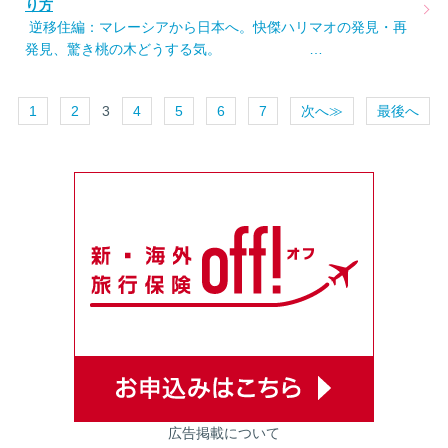
り方
逆移住編：マレーシアから日本へ。快傑ハリマオの発見・再
発見、驚き桃の木どうする気。 …
1
2
3
4
5
6
7
次へ≫
最後へ
広告掲載について