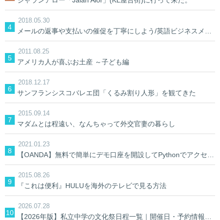
ジャランアロー「Jalan Alor」(KL屋台街)に行って来た。
2018.05.30
メールの返事や支払いの催促を丁寧にしよう/英語ビジネスメール
2011.08.25
アメリカ人が喜ぶお土産 ～子ども編
2018.12.17
サンフランシスコバレエ団「くるみ割り人形」を観てきた
2015.09.14
マダムとは程遠い、なんちゃって外交官妻の暮らし
2021.01.23
【OANDA】無料で簡単にデモ口座を開設してPythonでアクセスしてみる。【AIでFX】
2015.08.26
『これは便利』HULUを海外のテレビで見る方法
2026.07.28
【2026年版】私立中学の文化祭日程一覧｜開催日・予約情報を学校別に検索