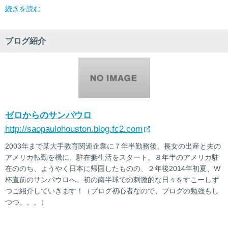
続きを読む
ブログ紹介
ゼロからのサンパウロ
http://saopaulohouston.blog.fc2.com
2003年まで某大手教育関連企業に７年半勤務後、長女の出産と夫の
アメリカ転勤を機に、駐在妻生活をスタート。８年半のアメリカ駐
在ののち、ようやく日本に帰国したものの、２年後2014年初夏、W
杯直前のサンパウロへ。初の南半球での刺激的な日々をすこーしず
つご紹介していきます！（ブログ初心者なので、ブログの勉強もし
つつ。。。）