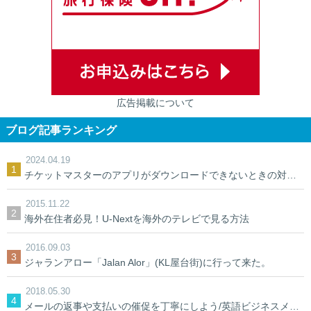
広告掲載について
ブログ記事ランキング
2024.04.19
チケットマスターのアプリがダウンロードできないときの対処法【裏ワザ】
2015.11.22
海外在住者必見！U-Nextを海外のテレビで見る方法
2016.09.03
ジャランアロー「Jalan Alor」(KL屋台街)に行って来た。
2018.05.30
メールの返事や支払いの催促を丁寧にしよう/英語ビジネスメール