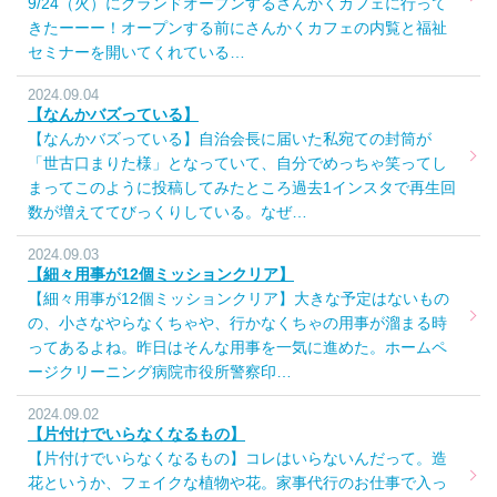
9/24（火）にグランドオープンするさんかくカフェに行って
きたーーー！オープンする前にさんかくカフェの内覧と福祉
セミナーを開いてくれている…
2024.09.04
【なんかバズっている】
【なんかバズっている】自治会長に届いた私宛ての封筒が
「世古口まりた様」となっていて、自分でめっちゃ笑ってし
まってこのように投稿してみたところ過去1インスタで再生回
数が増えててびっくりしている。なぜ…
2024.09.03
【細々用事が12個ミッションクリア】
【細々用事が12個ミッションクリア】大きな予定はないもの
の、小さなやらなくちゃや、行かなくちゃの用事が溜まる時
ってあるよね。昨日はそんな用事を一気に進めた。ホームペ
ージクリーニング病院市役所警察印…
2024.09.02
【片付けでいらなくなるもの】
【片付けでいらなくなるもの】コレはいらないんだって。造
花というか、フェイクな植物や花。家事代行のお仕事で入っ