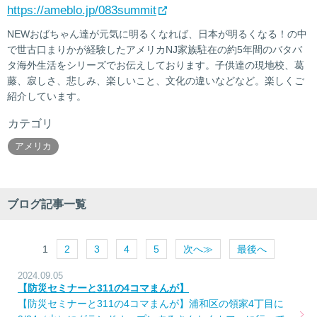
https://ameblo.jp/083summit
NEWおばちゃん達が元気に明るくなれば、日本が明るくなる！の中
で世古口まりかが経験したアメリカNJ家族駐在の約5年間のバタバ
タ海外生活をシリーズでお伝えしております。子供達の現地校、葛
藤、寂しさ、悲しみ、楽しいこと、文化の違いなどなど。楽しくご
紹介しています。
カテゴリ
アメリカ
ブログ記事一覧
1
2
3
4
5
次へ≫
最後へ
2024.09.05
【防災セミナーと311の4コマまんが】
【防災セミナーと311の4コマまんが】浦和区の領家4丁目に