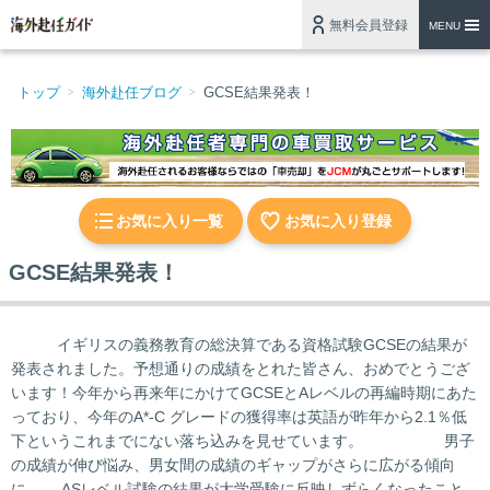
無料会員登録
MENU
トップ
海外赴任ブログ
GCSE結果発表！
お気に入り一覧
お気に入り登録
GCSE結果発表！
イギリスの義務教育の総決算である資格試験GCSEの結果が
発表されました。予想通りの成績をとれた皆さん、おめでとうござ
います！今年から再来年にかけてGCSEとAレベルの再編時期にあた
っており、今年のA*-C グレードの獲得率は英語が昨年から2.1％低
下というこれまでにない落ち込みを見せています。 男子
の成績が伸び悩み、男女間の成績のギャップがさらに広がる傾向
に。 ASレベル試験の結果が大学受験に反映しずらくなったこと