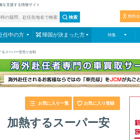
準備を支援する情報サイト
無料会
検索
赴任中の方
帰国が決まった方
特集
するスーパー安売り合戦
お気に入り一覧
お気に入り登録
、加熱するスーパー安