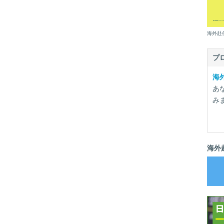
海外赴
プ
海
あ
み
海外