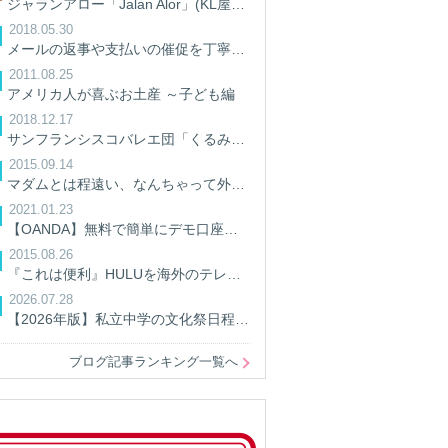
ジャランアロー「Jalan Alor」(KL屋台街)に行って来た。
2018.05.30
メールの返事や支払いの催促を丁寧にしよう/英語ビジネスメール
2011.08.25
アメリカ人が喜ぶお土産 ～子ども編
2018.12.17
サンフランシスコバレエ団「くるみ割り人形」を観てきた
2015.09.14
マダムとは程遠い、なんちゃって外交官妻の暮らし
2021.01.23
【OANDA】無料で簡単にデモ口座を開設してPythonでアクセスしてみる。【AIでFX】
2015.08.26
『これは便利』HULUを海外のテレビで見る方法
2026.07.28
【2026年版】私立中学の文化祭日程一覧｜開催日・予約情報を学校別に検索
ブログ記事ランキング一覧へ