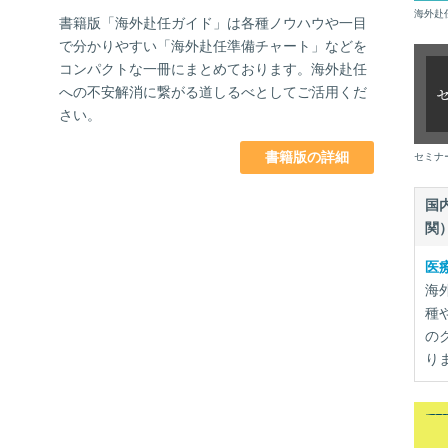
海外赴
書籍版「海外赴任ガイド」は各種ノウハウや一目
で分かりやすい「海外赴任準備チャート」などを
コンパクトな一冊にまとめております。海外赴任
への不安解消に繋がる道しるべとしてご活用くだ
さい。
書籍版の詳細
セミナ
国
関
医
海
種
の
り