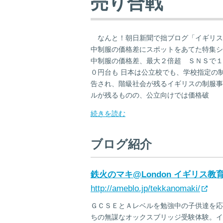
売り合戦
なんと！朝日新聞で拙ブログ「イギリス
中制服の価格差にスポットをあてた特集
中制服の価格差、最大２倍超 ＳＮＳで１
０円台も 日本は公立校でも、学校指定の
告され、階級社会が残るイギリスの制服事
ルが残るものの、公立向けでは価格破
続きを読む
ブログ紹介
鉄火のマキ@London イギリス
http://ameblo.jp/tekkanomaki/
ＧＣＳＥとＡレベルを勉強中の子供達を応
ちの無謀なオックスブリッジ受験体験。イ