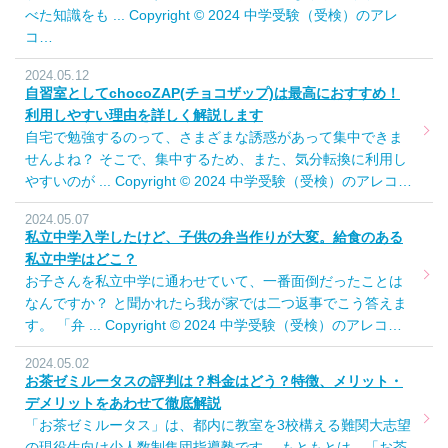
べた知識をも ... Copyright © 2024 中学受験（受検）のアレ
コ…
2024.05.12
自習室としてchocoZAP(チョコザップ)は最高におすすめ！
利用しやすい理由を詳しく解説します
自宅で勉強するのって、さまざまな誘惑があって集中できま
せんよね？ そこで、集中するため、また、気分転換に利用し
やすいのが ... Copyright © 2024 中学受験（受検）のアレコ…
2024.05.07
私立中学入学したけど、子供の弁当作りが大変。給食のある
私立中学はどこ？
お子さんを私立中学に通わせていて、一番面倒だったことは
なんですか？ と聞かれたら我が家では二つ返事でこう答えま
す。 「弁 ... Copyright © 2024 中学受験（受検）のアレコ…
2024.05.02
お茶ゼミルータスの評判は？料金はどう？特徴、メリット・
デメリットをあわせて徹底解説
「お茶ゼミルータス」は、都内に教室を3校構える難関大志望
の現役生向け少人数制集団指導塾です。 もともとは、「お茶