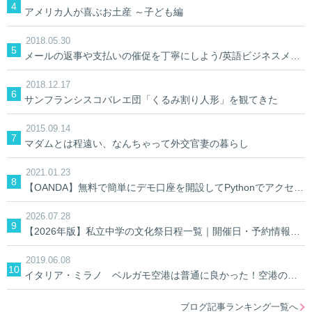
アメリカ人が喜ぶお土産 ～子ども編
2018.05.30
メールの返事や支払いの催促を丁寧にしよう/英語ビジネスメール
2018.12.17
サンフランシスコバレエ団「くるみ割り人形」を観てきた
2015.09.14
マダムとは程遠い、なんちゃって外交官妻の暮らし
2021.01.23
【OANDA】無料で簡単にデモ口座を開設してPythonでアクセスしてみる。【AIでFX】
2026.07.28
【2026年版】私立中学の文化祭日程一覧｜開催日・予約情報を学校別に検索
2019.06.08
イタリア・ミラノ ベルガモ空港は普通に良かった！空港の中&空港への行き方
ブログ記事ランキング一覧へ