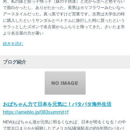
男、私の妹と姪っ子甥っ子（妹の子供達）と次から次へと勢ぞろい
で面白かったし、ありがたかった。長男はカリフラワーみたいなヘ
アースタイルだった。真っ黒ですけど営業です。次男は大学生の時
に購入したというサンダルとベトナムに旅行した時に買ったという
サラッとしたズボンで名古屋からふらりと帰ってきた。さいたま市
より名古屋の方が暑い
続きを読む
ブログ紹介
おばちゃん力て日本を元気に！バタバタ海外生活
https://ameblo.jp/083summit
NEWおばちゃん達が元気に明るくなれば、日本が明るくなる！の中
で世古口まりかが経験したアメリカNJ家族駐在の約5年間のバタバ