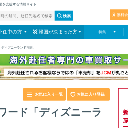
準備を支援する情報サイト
無料会
検索
赴任中の方
帰国が決まった方
特集
ド「ディズニーランド再開」
お気に入り一覧
お気に入り登録
ーワード「ディズニーラ