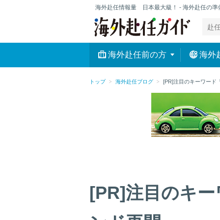
海外赴任情報量 日本最大級！ - 海外赴任の
海外赴任前の方
海外
トップ
海外赴任ブログ
[PR]注目のキーワー
[PR]注目のキ