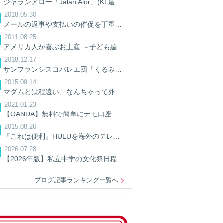
ジャランアロー「Jalan Alor」(KL屋台街)に行って来た。
2018.05.30
メールの返事や支払いの催促を丁寧にしよう/英語ビジネスメール
2011.08.25
アメリカ人が喜ぶお土産 ～子ども編
2018.12.17
サンフランシスコバレエ団「くるみ割り人形」を観てきた
2015.09.14
マダムとは程遠い、なんちゃって外交官妻の暮らし
2021.01.23
【OANDA】無料で簡単にデモ口座を開設してPythonでアクセスしてみる。【AIでFX】
2015.08.26
『これは便利』HULUを海外のテレビで見る方法
2026.07.28
【2026年版】私立中学の文化祭日程一覧｜開催日・予約情報を学校別に検索
ブログ記事ランキング一覧へ