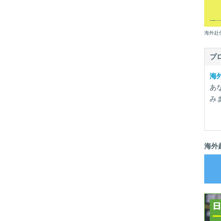
海外赴
プ
海
あ
み
海外