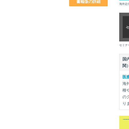
書籍版の詳細
海外赴
セミナ
国
関
医
海
種
の
り