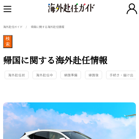
海外赴任ガイド
帰国に関する海外赴任情報
検
索
帰国に関する海外赴任情報
海外赴任前
海外赴任中
帰国準備
帰国後
手続き・届け出