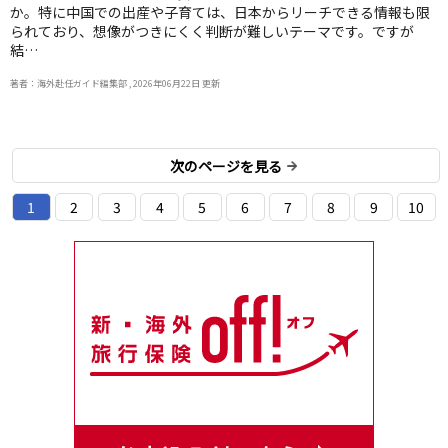
か。特に中国での出産や子育ては、日本からリーチできる情報も限
られており、想像がつきにくく判断が難しいテーマです。ですが
結…
著者：海外赴任ガイド編集部 , 2026年06月22日 更新
次のページを見る
1
2
3
4
5
6
7
8
9
10