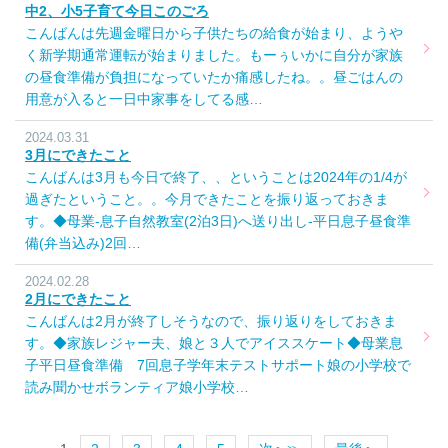
中2、小5子育て今日このごろ
こんばんは先週金曜日から子供たちの給食が始まり、ようや
く新学期通常運転が始まりました。もーぅいかに自分が家族
の昼食準備が負担になっていたか痛感したね。。昼ごはんの
用意が入ると一日中家事をしてる感…
2024.03.31
3月にできたこと
こんばんは3月も今日で終了、、ということは2024年の1/4が
過ぎたということ。。今月できたことを振り返っておきま
す。◆母業-息子自然教室(2泊3日)へ送り出し-平日息子昼食準
備(弁当込み)2回…
2024.02.28
2月にできたこと
こんばんは2月が終了しそうなので、振り返りをしておきま
す。◆家族レジャー夫、娘と３人でアイススケート◆母業息
子平日昼食準備 7回息子学年末テストサポート娘の小学校で
読み聞かせボランティア娘小学校…