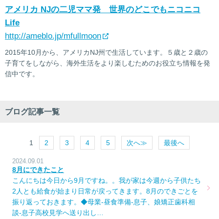
アメリカ NJの二児ママ発 世界のどこでもニコニコ
Life
http://ameblo.jp/mfullmoon
2015年10月から、アメリカNJ州で生活しています。５歳と２歳の
子育てをしながら、海外生活をより楽しむためのお役立ち情報を発
信中です。
ブログ記事一覧
1
2
3
4
5
次へ≫
最後へ
2024.09.01
8月にできたこと
こんにちは今日から9月ですね。。我が家は今週から子供たち
2人とも給食が始まり日常が戻ってきます。8月のできごとを
振り返っておきます。◆母業-昼食準備-息子、娘矯正歯科相
談-息子高校見学へ送り出し…