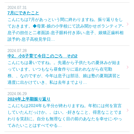
2024.07.31
7月にできたこと
こんにちは7月があっという間に終わりますね。振り返りをし
ておきます。◆母業-娘の小学校にて読み聞かせボランティア-
息子の担任と二者面談-息子眼科付き添い-息子、娘矯正歯科相
談予約-息子高校見学日…
2024.07.28
中2、小5子育て今日このごろ その2
こんにちは暑いですね。。先週から子供たちの夏休みが始ま
っています。いつもなら昼食作りに追われながら在宅勤
務、、なのですが、今年は息子は部活、娘は塾の夏期講習と
適度に出かけていき、私は去年までより…
2024.06.29
2024年上半期振り返り
こんにちは2024年も半分が終わりますね。年初には何を宣言
していたんだっけか。。はい。-好きなこと、得意なことでま
わりを笑顔に。自分も無理なく目の前のあなたを幸せに-やっ
てみたいことはすべてやる…