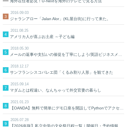
海外在住者必見！U-Nextを海外のテレビで見る方法
2016.09.03
ジャランアロー「Jalan Alor」(KL屋台街)に行って来た。
2011.08.25
アメリカ人が喜ぶお土産 ～子ども編
2018.05.30
メールの返事や支払いの催促を丁寧にしよう/英語ビジネスメール
2018.12.17
サンフランシスコバレエ団「くるみ割り人形」を観てきた
2015.09.14
マダムとは程遠い、なんちゃって外交官妻の暮らし
2021.01.23
【OANDA】無料で簡単にデモ口座を開設してPythonでアクセスしてみる。【AIでFX】
2026.07.28
【2026年版】私立中学の文化祭日程一覧｜開催日・予約情報を学校別に検索