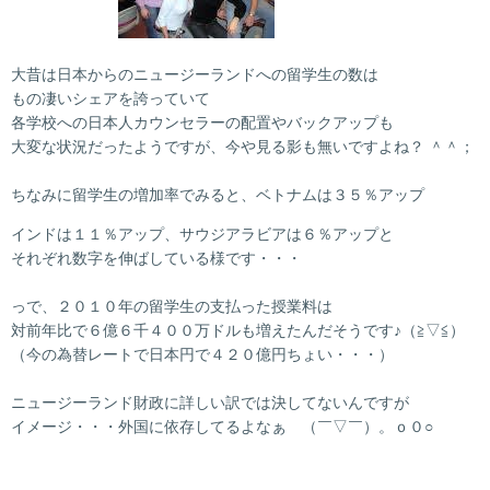
大昔は日本からのニュージーランドへの留学生の数は
もの凄いシェアを誇っていて
各学校への日本人カウンセラーの配置やバックアップも
大変な状況だったようですが、今や見る影も無いですよね？ ＾＾；
ちなみに留学生の増加率でみると、ベトナムは３５％アップ
インドは１１％アップ、サウジアラビアは６％アップと
それぞれ数字を伸ばしている様です・・・
っで、２０１０年の留学生の支払った授業料は
対前年比で６億６千４００万ドルも増えたんだそうです♪（≧▽≦）
（今の為替レートで日本円で４２０億円ちょい・・・）
ニュージーランド財政に詳しい訳では決してないんですが
イメージ・・・外国に依存してるよなぁ （￣▽￣）。ｏ０○