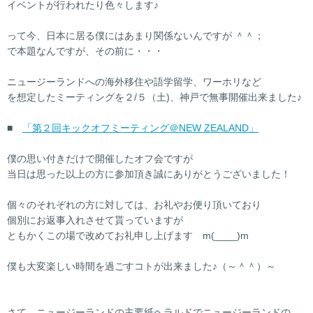
イベントが行われたり色々します♪
って今、日本に居る僕にはあまり関係ないんですが ＾＾；
で本題なんですが、その前に・・・
ニュージーランドへの海外移住や語学留学、ワーホリなど
を想定したミーティングを２/５（土)、神戸で無事開催出来ました♪
■
「第２回キックオフミーティング＠NEW ZEALAND」
僕の思い付きだけで開催したオフ会ですが
当日は思った以上の方に参加頂き誠にありがとうございました！
個々のそれぞれの方に対しては、お礼やお便り頂いており
個別にお返事入れさせて貰っていますが
ともかくこの場で改めてお礼申し上げます m(____)m
僕も大変楽しい時間を過ごすコトが出来ました♪（～＾＾）～
さて、ニュージーランドの主要紙ヘラルドでニュージーランドの