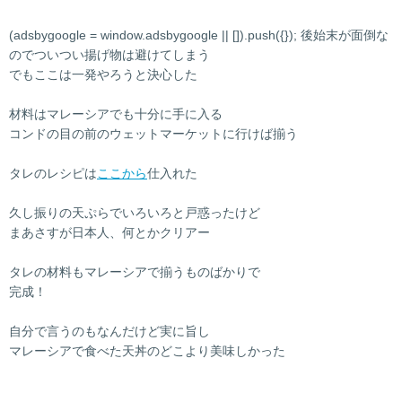
(adsbygoogle = window.adsbygoogle || []).push({}); 後始末が面倒な
のでついつい揚げ物は避けてしまう
でもここは一発やろうと決心した
材料はマレーシアでも十分に手に入る
コンドの目の前のウェットマーケットに行けば揃う
タレのレシピは
ここから
仕入れた
久し振りの天ぷらでいろいろと戸惑ったけど
まあさすが日本人、何とかクリアー
タレの材料もマレーシアで揃うものばかりで
完成！
自分で言うのもなんだけど実に旨し
マレーシアで食べた天丼のどこより美味しかった