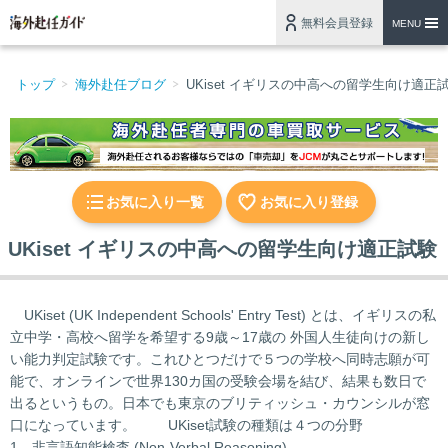
無料会員登録
MENU
トップ
海外赴任ブログ
UKiset イギリスの中高への留学生向け適正
お気に入り一覧
お気に入り登録
UKiset イギリスの中高への留学生向け適正試験
UKiset (UK Independent Schools' Entry Test) とは、イギリスの私
立中学・高校へ留学を希望する9歳～17歳の 外国人生徒向けの新し
い能力判定試験です。これひとつだけで５つの学校へ同時志願が可
能で、オンラインで世界130カ国の受験会場を結び、結果も数日で
出るというもの。日本でも東京のブリティッシュ・カウンシルが窓
口になっています。 UKiset試験の種類は４つの分野
1．非言語知能検査 (Non-Verbal Reasoning)