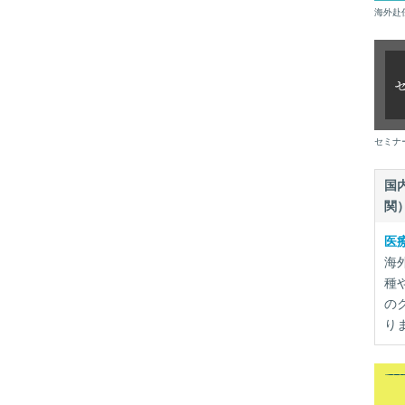
海外赴
セミナ
国
関
医
海
種
の
り