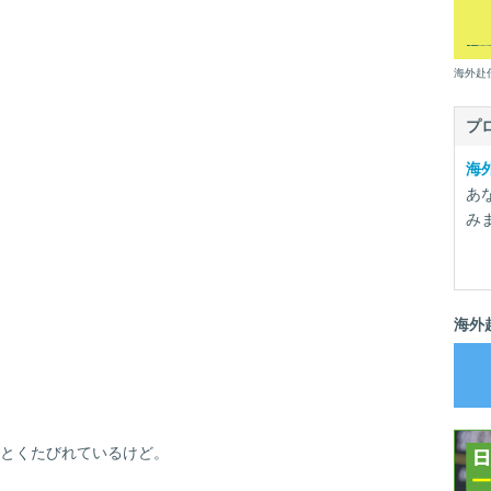
海外赴
プ
海
あ
み
海外
とくたびれているけど。