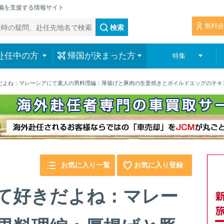
準備を支援する情報サイト
無料会
検索
赴任中の方
帰国が決まった方
特集
だよね：マレーシアにて素人の男料理編：厚揚げと豚肉の生姜焼きとボイルドエッグのチキ
お気に入り一覧
お気に入り登録
て好きだよね：マレー