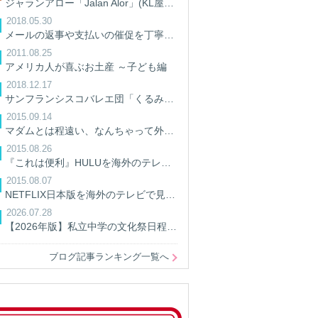
ジャランアロー「Jalan Alor」(KL屋台街)に行って来た。
2018.05.30
メールの返事や支払いの催促を丁寧にしよう/英語ビジネスメール
2011.08.25
アメリカ人が喜ぶお土産 ～子ども編
2018.12.17
サンフランシスコバレエ団「くるみ割り人形」を観てきた
2015.09.14
マダムとは程遠い、なんちゃって外交官妻の暮らし
2015.08.26
『これは便利』HULUを海外のテレビで見る方法
2015.08.07
NETFLIX日本版を海外のテレビで見る方法
2026.07.28
【2026年版】私立中学の文化祭日程一覧｜開催日・予約情報を学校別に検索
ブログ記事ランキング一覧へ