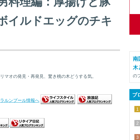
男料理編：厚揚げと豚
ボイルドエッグのチキ
南
木
の
リマオの発見・再発見、驚き桃の木どうする気。
ブ