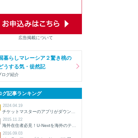
広告掲載について
国暮らしマレーシア２驚き桃の
どうする気・徒然記
ブログ紹介
ログ記事ランキング
2024.04.19
チケットマスターのアプリがダウンロードできないときの対処法【裏ワザ】
2015.11.22
海外在住者必見！U-Nextを海外のテレビで見る方法
2016.09.03