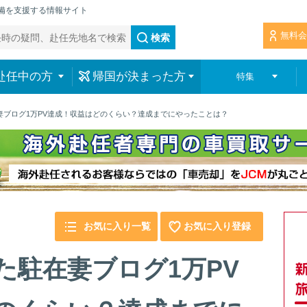
準備を支援する情報サイト
無料会
検索
赴任中の方
帰国が決まった方
特集
妻ブログ1万PV達成！収益はどのくらい？達成までにやったことは？
お気に入り一覧
お気に入り登録
た駐在妻ブログ1万PV