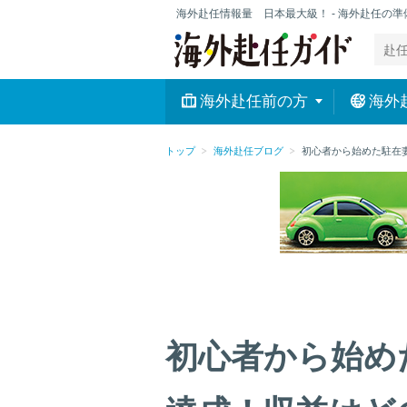
海外赴任情報量 日本最大級！ - 海外赴任の
海外赴任前の方
海外
トップ
海外赴任ブログ
初心者から始めた駐在
初心者から始め