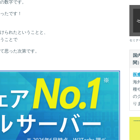
の数字です。
ったです！
けられたということと、
うことで
セミナ
て思った次第です。
国
関
医
海
種
の
り