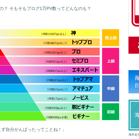
の？ そもそもブログ1万PV数ってどんなのも？
えず自分がんばったってことね！」
海外赴