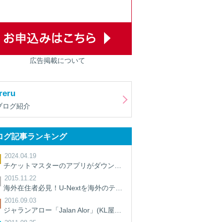
広告掲載について
reru
ブログ紹介
ログ記事ランキング
2024.04.19
チケットマスターのアプリがダウンロードできないときの対処法【裏ワザ】
2015.11.22
海外在住者必見！U-Nextを海外のテレビで見る方法
2016.09.03
ジャランアロー「Jalan Alor」(KL屋台街)に行って来た。