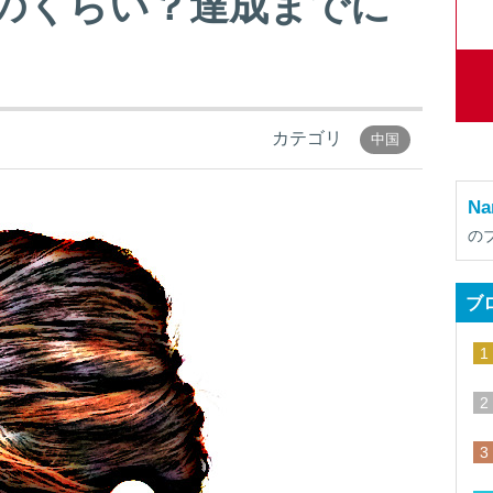
のくらい？達成までに
カテゴリ
中国
Na
の
ブ