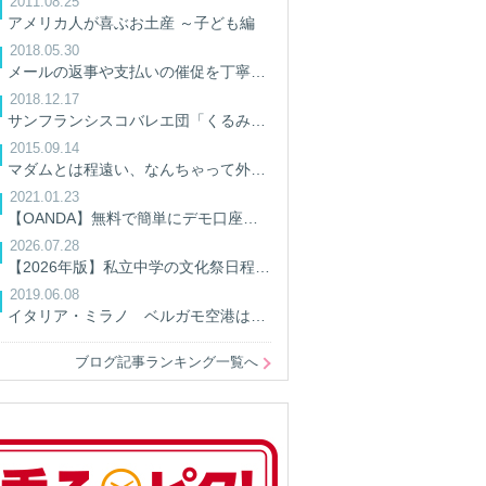
2011.08.25
アメリカ人が喜ぶお土産 ～子ども編
2018.05.30
メールの返事や支払いの催促を丁寧にしよう/英語ビジネスメール
2018.12.17
サンフランシスコバレエ団「くるみ割り人形」を観てきた
2015.09.14
マダムとは程遠い、なんちゃって外交官妻の暮らし
2021.01.23
【OANDA】無料で簡単にデモ口座を開設してPythonでアクセスしてみる。【AIでFX】
2026.07.28
【2026年版】私立中学の文化祭日程一覧｜開催日・予約情報を学校別に検索
2019.06.08
イタリア・ミラノ ベルガモ空港は普通に良かった！空港の中&空港への行き方
ブログ記事ランキング一覧へ