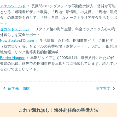
アエルワールド
： 長期間のロングステイや不動産の購入・賃貸が可能
となる「退職者ビザ」の取得、「現地生活情報」の提供、「現地生活資
金」の準備等を通して、「悠々自適」なオーストラリア年金生活をサポ
ート
セカンドステージ
： リタイア後の海外生活。年金でラクラク安心の海
外暮らしを完全サポート
New Zealand’Dream
： 生活情報、永住権、長期事業ビザ、労働ビザ
（就労ビザ）等、ＮＺドルの為替相場（為替レート）、天気、一般的現
地情報、リンク集等実践的情報満載
Border Hopper
： 早期リタイアして2005年1月に世界旅行に出た40代
夫婦の記録。旅先での長期滞在を写真と共に掲載しています。読んでい
るだけで楽しいサイト。
留学先 西欧
語学留学
これで漏れ無し！海外赴任前の準備方法