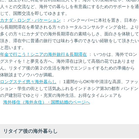
人々との交流など、海外での暮らしを有意義にするためのサポートを通
じて、国際交流を即してゆきます。
カナダ・ロング・バケーション
： バンクーバーに本社を置き、日本か
ら長期間滞在を希望される方々のトータルコンサルティング会社。より
多くの方々にカナダでの海外長期滞在の素晴らしさ、面白さを体験して
頂き、滞在中に普通の旅行では味わう事のできない経験をして頂きたい
と思います。
年金で行こう！シニアの海外旅行＆長期滞在
： いつかは、海外でロン
グスティを！と夢見る方へ。海外滞在は決して高嶺の花ではありませ
ん。リタイア後の第２の生活を海外でエンジョイするための準備から
体験談までノウハウが満載。
ロングステイ悠々海外暮らし
： 1週間からOK!年中清涼な高原、ファッ
ション・学生の街として活気あふれるインドネシア第3の都市 バンドン
の戸建別荘でゆとり・充実の海外生活。お得なタイムシェアも
海外移住（海外永住）・国際結婚のページへ
リタイア後の海外暮らし