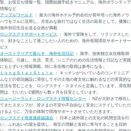
覧、お役立ち情報一覧、国際結婚手続きマニュアル、海外ボランティア
情報など
アップルワールド
： 最大の海外ホテル予約会社が長年培った海外ノウ
ハウをフルに活用し、月並みな旅行ではなく生活の延長として、優雅に
海外別荘生活を送る企画が満載
ロングステイサポートサービス
： 海外で冒険をして、リラックスした
り、好きなことして過ごしたい人のための、海外長期滞在サポートサー
ビス
オーストラリアで暮らす 海外生活日記
： 留学、技術独立永住権取得
体験記、引越し、生活、育児、シニアのための生活情報と日記など実践
にもとずいた情報満載。特に永住権の取得は参考になる」
ＬｏｎｇＳｔａｙＳｔｙｌｅ
： キッチンがついているのコンドミニア
ムなどの宿泊施設に滞在してその土地の食文化に触れるなどの実質的な
生活を営むことを、ロングステイ・スタイルと定義しています。滞在期
間は、だいたい2週間から数ヶ月を目安としています。
ニュージーランド・ロングステイ情報センター
： NZが大好きで移住し
てきたスタッフが、皆さまの不安や不自由なく安全にステイしていただ
けるように、万全の体制で現地サポートさせていただきます。
ロングステイ推進連絡協議会
： 日本と諸外国との文化の民間交流を行
い、ふれあいの場を提供し、相互の理解と友好に寄与することを目的
に、設立された特定非営利活動法人です。海外での長期滞在や、現地の