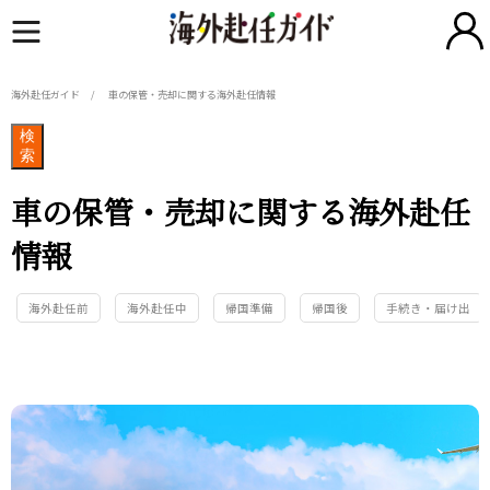
海外赴任ガイド
車の保管・売却に関する海外赴任情報
検
索
車の保管・売却に関する海外赴任
情報
海外赴任前
海外赴任中
帰国準備
帰国後
手続き・届け出