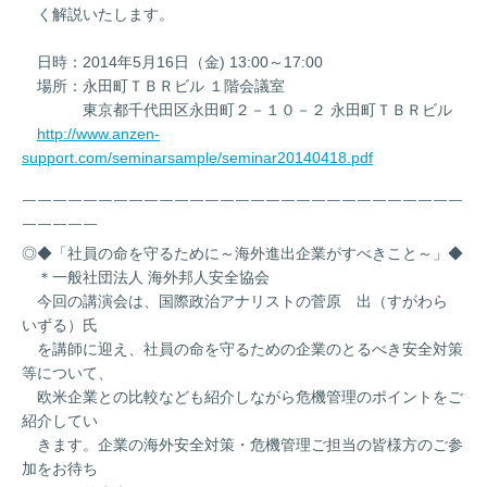
く解説いたします。
日時：2014年5月16日（金) 13:00～17:00
場所：永田町ＴＢＲビル １階会議室
東京都千代田区永田町２－１０－２ 永田町ＴＢＲビル
http://www.anzen-
support.com/seminarsample/seminar20140418.pdf
￣￣￣￣￣￣￣￣￣￣￣￣￣￣￣￣￣￣￣￣￣￣￣￣￣￣￣￣￣
￣￣￣￣￣
◎◆「社員の命を守るために～海外進出企業がすべきこと～」◆
＊一般社団法人 海外邦人安全協会
今回の講演会は、国際政治アナリストの菅原 出（すがわら
いずる）氏
を講師に迎え、社員の命を守るための企業のとるべき安全対策
等について、
欧米企業との比較なども紹介しながら危機管理のポイントをご
紹介してい
きます。企業の海外安全対策・危機管理ご担当の皆様方のご参
加をお待ち