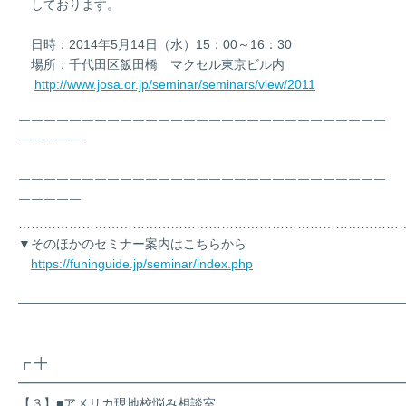
しております。
日時：2014年5月14日（水）15：00～16：30
場所：千代田区飯田橋 マクセル東京ビル内
http://www.josa.or.jp/seminar/seminars/view/2011
￣￣￣￣￣￣￣￣￣￣￣￣￣￣￣￣￣￣￣￣￣￣￣￣￣￣￣￣￣
￣￣￣￣￣
￣￣￣￣￣￣￣￣￣￣￣￣￣￣￣￣￣￣￣￣￣￣￣￣￣￣￣￣￣
￣￣￣￣￣
………………………………………………………………………………
▼そのほかのセミナー案内はこちらから
https://funinguide.jp/seminar/index.php
━━━━━━━━━━━━━━━━━━━━━━━━━━━━━━
┏ ╋
━━━━━━━━━━━━━━━━━━━━━━━━━━━━━━
【３】■アメリカ現地校悩み相談室