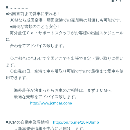
……………………………………………………………………■ＰＲ
■……………
●出国直前まで愛車に乗れる！
JCMなら成田空港・羽田空港での売却時の引渡しも可能です。
●面倒な書類のことも安心！
海外赴任Ｃａｒサポートスタッフがお客様の出国スケジュール
に
合わせてアドバイス致します。
◇ご都合に合わせて全国どこでも出張で査定・買い取りに伺い
ます。
◇出発の日、空港で車を引取り可能ですので最後まで愛車を使
用できます。
海外赴任が決まったらお車のご相談は、まずＪＣＭへ
最適な売却をアドバイス致します。
http://www.jcmcar.com/
■JCMの自動車業界情報
http://on.fb.me/18R0bmb
→新車発売情報を中心にお届けします。