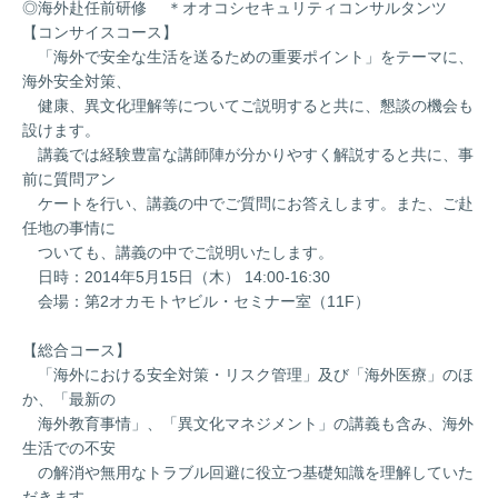
◎海外赴任前研修 ＊オオコシセキュリティコンサルタンツ
【コンサイスコース】
「海外で安全な生活を送るための重要ポイント」をテーマに、
海外安全対策、
健康、異文化理解等についてご説明すると共に、懇談の機会も
設けます。
講義では経験豊富な講師陣が分かりやすく解説すると共に、事
前に質問アン
ケートを行い、講義の中でご質問にお答えします。また、ご赴
任地の事情に
ついても、講義の中でご説明いたします。
日時：2014年5月15日（木） 14:00-16:30
会場：第2オカモトヤビル・セミナー室（11F）
【総合コース】
「海外における安全対策・リスク管理」及び「海外医療」のほ
か、「最新の
海外教育事情」、「異文化マネジメント」の講義も含み、海外
生活での不安
の解消や無用なトラブル回避に役立つ基礎知識を理解していた
だきます。