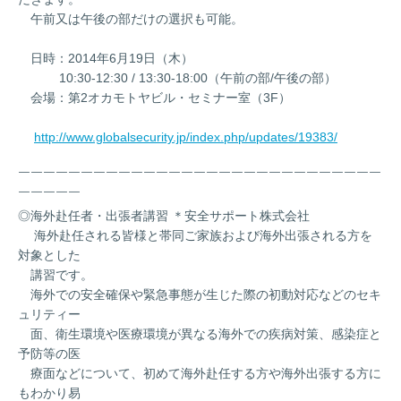
午前又は午後の部だけの選択も可能。
日時：2014年6月19日（木）
10:30-12:30 / 13:30-18:00（午前の部/午後の部）
会場：第2オカモトヤビル・セミナー室（3F）
http://www.globalsecurity.jp/index.php/updates/19383/
￣￣￣￣￣￣￣￣￣￣￣￣￣￣￣￣￣￣￣￣￣￣￣￣￣￣￣￣￣
￣￣￣￣￣
◎海外赴任者・出張者講習 ＊安全サポート株式会社
海外赴任される皆様と帯同ご家族および海外出張される方を
対象とした
講習です。
海外での安全確保や緊急事態が生じた際の初動対応などのセキ
ュリティー
面、衛生環境や医療環境が異なる海外での疾病対策、感染症と
予防等の医
療面などについて、初めて海外赴任する方や海外出張する方に
もわかり易