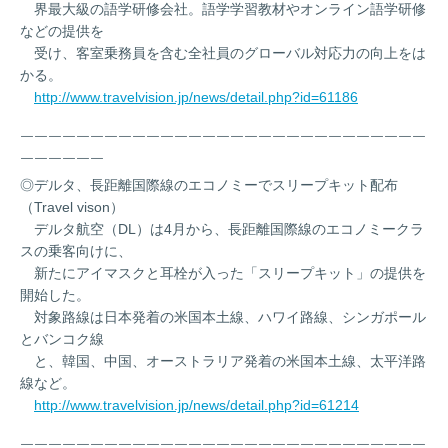
界最大級の語学研修会社。語学学習教材やオンライン語学研修
などの提供を
受け、客室乗務員を含む全社員のグローバル対応力の向上をは
かる。
http://www.travelvision.jp/news/detail.php?id=61186
￣￣￣￣￣￣￣￣￣￣￣￣￣￣￣￣￣￣￣￣￣￣￣￣￣￣￣￣￣
￣￣￣￣￣￣
◎デルタ、長距離国際線のエコノミーでスリープキット配布
（Travel vison）
デルタ航空（DL）は4月から、長距離国際線のエコノミークラ
スの乗客向けに、
新たにアイマスクと耳栓が入った「スリープキット」の提供を
開始した。
対象路線は日本発着の米国本土線、ハワイ路線、シンガポール
とバンコク線
と、韓国、中国、オーストラリア発着の米国本土線、太平洋路
線など。
http://www.travelvision.jp/news/detail.php?id=61214