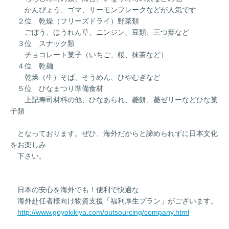
かんぴょう、ゴマ、サーモンフレークなどが人気です
２位 乾燥（フリーズドライ）野菜類
ごぼう、ほうれん草、ニンジン、豆類、三つ葉など
３位 スナック類
チョコレート菓子（いちご、桜、抹茶など）
４位 乾麺
乾燥（生）そば、そうめん、ひやむぎなど
５位 ひなまつり準備食材
上記寿司材料の他、ひなあられ、菱餅、菱ゼリーなどひな菓
子類
となっております。ぜひ、海外だからと諦められずに日本文化
をお楽しみ
下さい。
日本の安心を海外でも！便利で快適な
海外赴任者様向け物資支援「福利厚生プラン」がございます。
http://www.goyokikiya.com/outsourcing/company.html