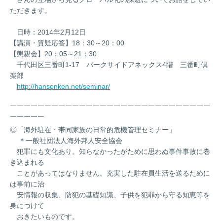
ただきます。
日時：2014年2月12日
【講演・質疑応答】18：30～20：00
【懇親会】20：05～21：30
千代田区三番町1-17 パークサイドアネックス4階 三番町倶
楽部
http://hansenken.net/seminar/
￣￣￣￣￣￣￣￣￣￣￣￣￣￣￣￣￣￣￣￣￣￣￣￣￣￣￣￣￣
￣￣￣￣￣
◎「海外駐在・帯同家族の日常的危機管理セミナー」
＊一般社団法人海外邦人安全協会
犯罪にも文化あり。知らなかったがために思わぬ事件事故に巻
き込まれる
ことがあってはなりません。充実した駐在員生活を送るために
は事前に治
安情報の収集、防犯の基礎知識、子供を犯罪から守る知恵等を
身につけて
おきたいものです。