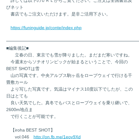
詳しくは以下のＵＲＬからご覧ください。ご注文は全国書店及
びネット
書店でもご注文いただけます。是非ご活用下さい。
https://funinguide.jp/conte/index.php
━━━━━━━━━━━━━━━━━━━━━━━━━━━━━━
■編集後記■
立春の日、東京でも雪が降りました。まだまだ寒いですね。
今週末からソチオリンピックが始まるということで、今回の
BEST SHOTは雪
山の写真です。中央アルプス駒ヶ岳をロープウェイで行ける千
畳敷カール
より写した写真です。気温はマイナス10度以下でしたが、この
日はとても
良い天気でした。真冬でもバスとロープウェイを乗り継いで、
2600m地点ま
で行くことが可能です。
【iroha BEST SHOT】
vol.046
http://on.fb.me/1eov9Xd