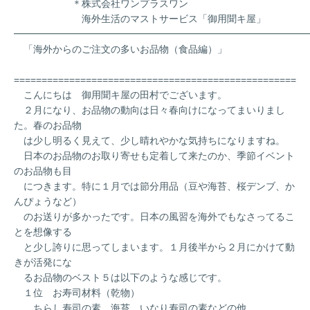
＊株式会社ワンプラスワン
海外生活のマストサービス「御用聞キ屋」
━━━━━━━━━━━━━━━━━━━━━━━━━━━━━━
「海外からのご注文の多いお品物（食品編）」
===================================================
こんにちは 御用聞キ屋の田村でございます。
２月になり、お品物の動向は日々春向けになってまいりまし
た。春のお品物
は少し明るく見えて、少し晴れやかな気持ちになりますね。
日本のお品物のお取り寄せも定着して来たのか、季節イベント
のお品物も目
につきます。特に１月では節分用品（豆や海苔、桜デンブ、か
んぴょうなど）
のお送りが多かったです。日本の風習を海外でもなさってるこ
とを想像する
と少し誇りに思ってしまいます。１月後半から２月にかけて動
きが活発にな
るお品物のベスト５は以下のような感じです。
１位 お寿司材料（乾物）
ちらし寿司の素、海苔、いなり寿司の素などの他