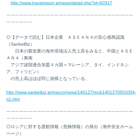
http://www.travelvision.jp/news/detail.php?id=60317
￣￣￣￣￣￣￣￣￣￣￣￣￣￣￣￣￣￣￣￣￣￣￣￣￣￣￣￣￣
￣￣￣￣￣￣
◎【データで読む】日本企業 ＡＳＥＡＮ４の安心感再認識
（SankeiBiz）
日本の製造業の海外現地法人売上高をみると、中国とＡＳＥ
ＡＮ４（東南
アジア諸国連合加盟４カ国＝マレーシア、タイ、インドネシ
ア、フィリピン）
の売上高はほぼ同じ規模となっている。
http://www.sankeibiz.jp/macro/news/140127/mcb1401270501004-
n1.htm
￣￣￣￣￣￣￣￣￣￣￣￣￣￣￣￣￣￣￣￣￣￣￣￣￣￣￣￣￣
￣￣￣￣￣￣
◎ロシアに対する渡航情報（危険情報）の発出（海外安全ホーム
ページ）