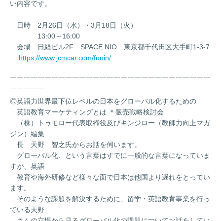
い内容です。
日時 2月26日（水）・3月18日（火）
13:00～16:00
会場 日経ビル2F SPACE NIO 東京都千代田区大手町1-3-7
https://www.jcmcar.com/funin/
￣￣￣￣￣￣￣￣￣￣￣￣￣￣￣￣￣￣￣￣￣￣￣￣￣￣￣￣￣
￣￣￣￣￣
◎英語力世界最下位レベルの日本をグローバル化するための
英語教育マーケティングとは ＊販売戦略検討会
（株）トゥモロー代表取締役及びキンジロー（教師力向上マガ
ジン）編集
長 天野 智之氏からお話を伺います。
グローバル化、という言葉はすでに一般的な言葉になっていま
すが、英語
教育や海外研修など様々な面で日本は他国より遅れをとってい
ます。
そのような課題を解決するために、留学・英語教育事業を行っ
ている天野
さんの立場から見るグローバル化の課題についてお話をしてい